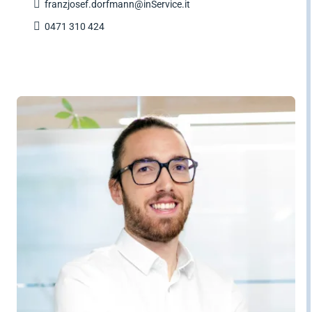

franzjosef.dorfmann@inService.it

0471 310 424