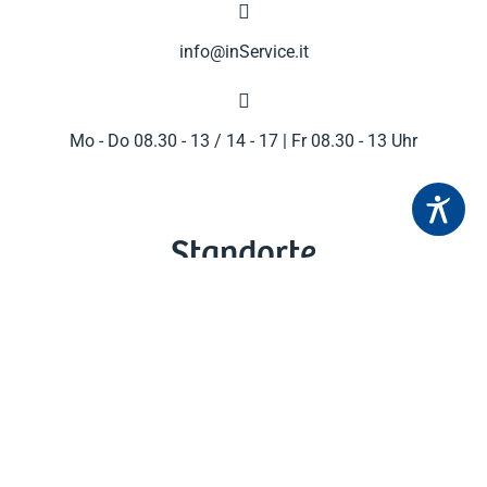

info@inService.it

Mo - Do 08.30 - 13 / 14 - 17 | Fr 08.30 - 13 Uhr
Standorte
Bozen
Brixen
Bruneck
Meran
Schlanders
Sterzing