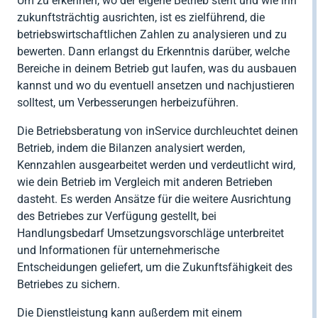




Zurück
Zurück
Um zu erkennen, wo der eigene Betrieb steht und wie ihn
Gesellschaftsberatung
Zurück
RENTRI
zukunftsträchtig ausrichten, ist es zielführend, die
Software
Steuerberatung

betriebswirtschaftlichen Zahlen zu analysieren und zu
Import AEE &
Private (CAF)

bewerten. Dann erlangst du Erkenntnis darüber, welche
Zurück
Batterien

Bereiche in deinem Betrieb gut laufen, was du ausbauen
Zurück
Verpackung
kannst und wo du eventuell ansetzen und nachjustieren
solltest, um Verbesserungen herbeizuführen.

Zurück
Die Betriebsberatung von inService durchleuchtet deinen
Betrieb, indem die Bilanzen analysiert werden,
Kennzahlen ausgearbeitet werden und verdeutlicht wird,
wie dein Betrieb im Vergleich mit anderen Betrieben
dasteht. Es werden Ansätze für die weitere Ausrichtung
des Betriebes zur Verfügung gestellt, bei
Handlungsbedarf Umsetzungsvorschläge unterbreitet
und Informationen für unternehmerische
Entscheidungen geliefert, um die Zukunftsfähigkeit des
Betriebes zu sichern.
Die Dienstleistung kann außerdem mit einem