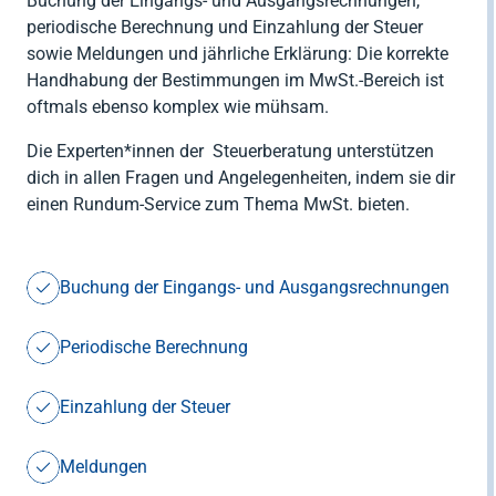




Zurück
Zurück
Buchung der Eingangs- und Ausgangsrechnungen,
Gesellschaftsberatung
Zurück
RENTRI
periodische Berechnung und Einzahlung der Steuer
Software
Steuerberatung

sowie Meldungen und jährliche Erklärung: Die korrekte
Import AEE &
Private (CAF)

Handhabung der Bestimmungen im MwSt.-Bereich ist
Zurück
Batterien

oftmals ebenso komplex wie mühsam.
Zurück
Verpackung
Die Experten*innen der Steuerberatung unterstützen
dich in allen Fragen und Angelegenheiten, indem sie dir

Zurück
einen Rundum-Service zum Thema MwSt. bieten.
Buchung der Eingangs- und Ausgangsrechnungen
Periodische Berechnung
Einzahlung der Steuer
Meldungen