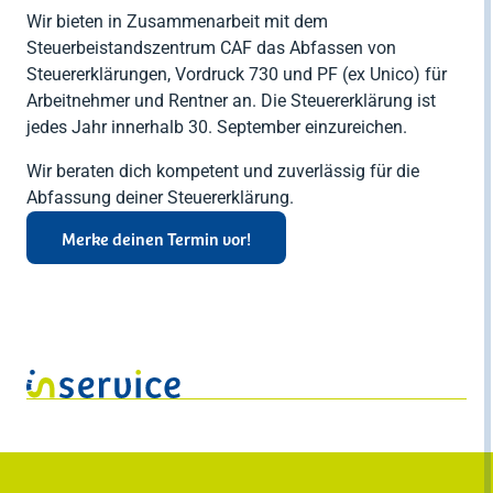




Zurück
Zurück
Gesellschaftsberatung
Zurück
Wir bieten in Zusammenarbeit mit dem
RENTRI
Software
Steuerberatung
Steuerbeistandszentrum CAF das Abfassen von

Import AEE &
Private (CAF)
Steuererklärungen, Vordruck 730 und PF (ex Unico) für

Zurück
Batterien
Arbeitnehmer und Rentner an. Die Steuererklärung ist

Zurück
jedes Jahr innerhalb 30. September einzureichen.
Verpackung
Wir beraten dich kompetent und zuverlässig für die

Zurück
Abfassung deiner Steuererklärung.
Merke deinen Termin vor!