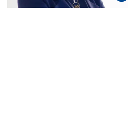
Susanna Monopoli
Steuerberatung für Private

susanna.monopoli@inService.it