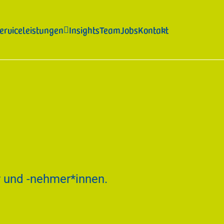
erviceleistungen
Insights
Team
Jobs
Kontakt

Lohnbuchhaltung und Arbeitsrecht
Arbeitsverträge
Entlassungen
Konfliktmanagement im Arbeitsrecht
Lohn- & Gehaltsabrechnungen
Arbeitssicherheit, Umwelt und Hygiene
r und -nehmer*innen.
Arbeitssicherheit
Brandschutz
HACCP
Abfallmanagement
MUD
RENTRI
Import AEE & Batterien
Verpackung