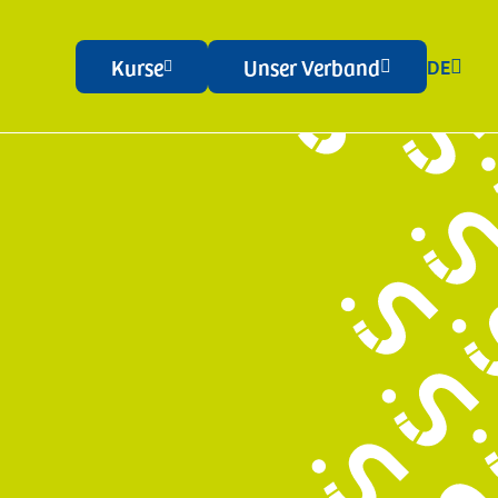
Kurse
Unser Verband
DE



Rechtsberatung
Agenturverträge
Beratungspakete
E-Commerce Rechtsfragen
Privacy
Verträge
Weiterbildung
Kurse
Betriebsschulungen
Förderungen
Bilaterale Körperschaft (EBK)
Raum mieten