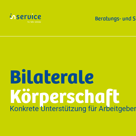
Beratungs- und S
Buchhaltung und Steuerberatung
Bilaterale
E-Rechnungen
Haushaltsgesetz 2026
Intrastat-Meldung
Mehrwertsteuer
NISF/INPS-Beiträge
Software
Körperschaft
Betriebsberatung
Konkrete Unterstützung für Arbeitgebe
Betriebsanalyse & Benchmark
Businessplan & Finanzierungsberatung
Organisationsentwicklung
Unternehmensbewertung