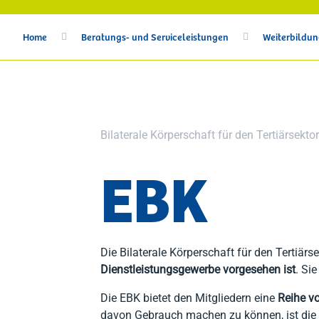
Gesellschaftsberatung
Home
Beratungs- und Serviceleistungen
Weiterbildu


Unternehmensgründung
Meldungen Ämter
Mietverträge für Betriebe
Unternehmensnachfolge
Bilaterale Körperschaft für den Tertiärsektor
EBK
Die Bilaterale Körperschaft für den Tertiärs
Dienstleistungsgewerbe vorgesehen ist
. Si
Die EBK bietet den Mitgliedern eine
Reihe v
davon Gebrauch machen zu können, ist die