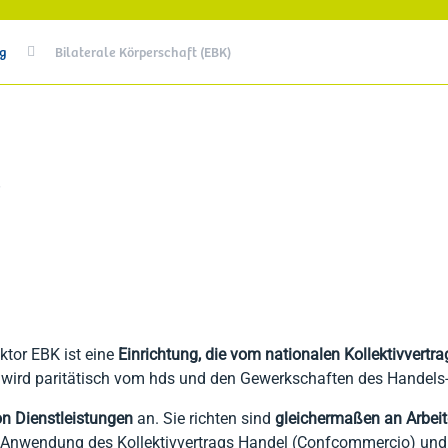
Steuerberatung Private (CAF)
ng
Bilaterale Körperschaft (EBK)

Einkommenserklärung RED
Erbschaftserklärung
DSU & ISEE
Mietverträge für Private
Steuererklärung
ektor EBK ist eine
Einrichtung, die vom nationalen Kollektivvertrag
e wird paritätisch vom hds und den Gewerkschaften des Handels-
on Dienstleistungen
an. Sie richten sind
gleichermaßen an Arbeit
 Anwendung des Kollektivvertrags Handel (Confcommercio) un