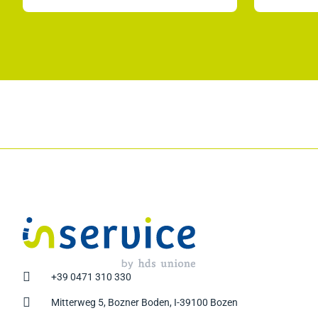

+39 0471 310 330

Mitterweg 5, Bozner Boden, I-39100 Bozen