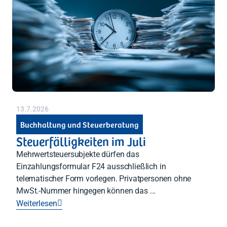




Zurück
Zurück
Gesellschaftsberatung
Zurück
RENTRI
Software
Steuerberatung

Import AEE &
Private (CAF)

Zurück
Batterien

Zurück
Verpackung

Zurück
13.7.2026
Buchhaltung und Steuerberatung
Steuerfälligkeiten im Juli
Mehrwertsteuersubjekte dürfen das
Einzahlungsformular F24 ausschließlich in
telematischer Form vorlegen. Privatpersonen ohne
MwSt.-Nummer hingegen können das ...
Weiterlesen
