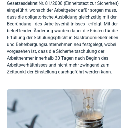




Zurück
Zurück
Gesellschaftsberatung
Zurück
Gesetzesdekret Nr. 81/2008 (Einheitstext zur Sicherheit)
RENTRI
Software
eingeführt, wonach der Arbeitgeber dafür sorgen muss,
Steuerberatung

Import AEE &
dass die obligatorische Ausbildung gleichzeitig mit der
Private (CAF)

Zurück
Batterien
Begründung des Arbeitsverhältnisses erfolgt. Mit der

Zurück
betreffenden Änderung wurden daher die Fristen für die
Verpackung
Erfüllung der Schulungspflicht in Gastronomiebetrieben
und Beherbergungsunternehmen neu festgelegt, wobei

Zurück
vorgesehen ist, dass die Sicherheitsschulung der
Arbeitnehmer innerhalb 30 Tagen nach Beginn des
Arbeitsverhältnisses und nicht mehr zwingend zum
Zeitpunkt der Einstellung durchgeführt werden kann.