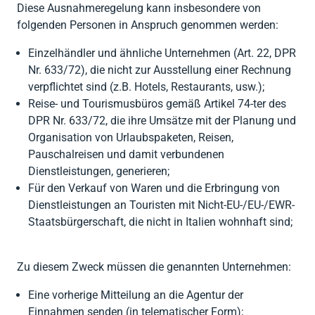




Zurück
Zurück
Gesellschaftsberatung
Zurück
Diese Ausnahmeregelung kann insbesondere von
RENTRI
Software
folgenden Personen in Anspruch genommen werden:
Steuerberatung

Import AEE &
Private (CAF)

Zurück
Einzelhändler und ähnliche Unternehmen (Art. 22, DPR
Batterien

Zurück
Nr. 633/72), die nicht zur Ausstellung einer Rechnung
Verpackung
verpflichtet sind (z.B. Hotels, Restaurants, usw.);
Reise- und Tourismusbüros gemäß Artikel 74-ter des

Zurück
DPR Nr. 633/72, die ihre Umsätze mit der Planung und
Organisation von Urlaubspaketen, Reisen,
Pauschalreisen und damit verbundenen
Dienstleistungen, generieren;
Für den Verkauf von Waren und die Erbringung von
Dienstleistungen an Touristen mit Nicht-EU-/EU-/EWR-
Staatsbürgerschaft, die nicht in Italien wohnhaft sind;
Zu diesem Zweck müssen die genannten Unternehmen:
Eine vorherige Mitteilung an die Agentur der
Einnahmen senden (in telematischer Form);