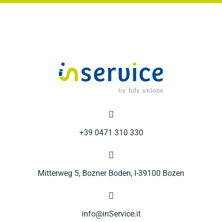

+39 0471 310 330

Mitterweg 5, Bozner Boden, I-39100 Bozen

info@inService.it