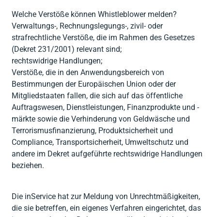




Zurück
Zurück
Gesellschaftsberatung
Zurück
RENTRI
Software
Welche Verstöße können Whistleblower melden?
Steuerberatung

Verwaltungs-, Rechnungslegungs-, zivil- oder
Import AEE &
Private (CAF)

Zurück
strafrechtliche Verstöße, die im Rahmen des Gesetzes
Batterien

Zurück
(Dekret 231/2001) relevant sind;
Verpackung
rechtswidrige Handlungen;
Verstöße, die in den Anwendungsbereich von

Zurück
Bestimmungen der Europäischen Union oder der
Mitgliedstaaten fallen, die sich auf das öffentliche
Auftragswesen, Dienstleistungen, Finanzprodukte und -
märkte sowie die Verhinderung von Geldwäsche und
Terrorismusfinanzierung, Produktsicherheit und
Compliance, Transportsicherheit, Umweltschutz und
andere im Dekret aufgeführte rechtswidrige Handlungen
beziehen.
Die inService hat zur Meldung von Unrechtmäßigkeiten,
die sie betreffen, ein eigenes Verfahren eingerichtet, das