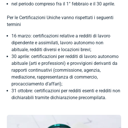


Contratti
MUD
indietro
bilaterale per
privati
nel periodo compreso fra il 1° febbraio e il 30 aprile.
ambiente e
Contributi

indietro
il terziario
igiene
Dichiarazione
INPS

RENTRI
indietro
(EBK)
Per le Certificazioni Uniche vanno rispettati i seguenti
dei redditi

Formazione
Software
Affita il tuo
termini
Importazione

indietro
spazio
AEE e
Consulenza


indietro
16 marzo: certificazioni relative a redditi di lavoro
batterie
societaria

indietro
dipendente e assimilati, lavoro autonomo non
Consulenza
Imballaggi
abituale, redditi diversi e locazioni brevi;
fiscale per

30 aprile: certificazioni per redditi di lavoro autonomo
privati

indietro
abituale (arti e professioni) e provvigioni derivanti da
(Caf)
rapporti continuativi (commissione, agenzia,

indietro
mediazione, rappresentanza di commercio,
procacciamento d’affari);
31 ottobre: certificazioni per redditi esenti e redditi non
dichiarabili tramite dichiarazione precompilata.