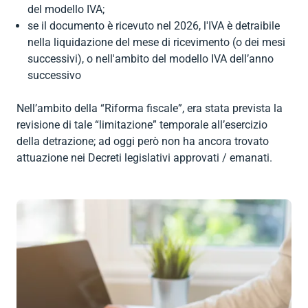


Contratti
MUD
indietro
bilaterale per
privati
del modello IVA;
ambiente e
Contributi

indietro
il terziario
se il documento è ricevuto nel 2026, l'IVA è detraibile
igiene
Dichiarazione
INPS

RENTRI
indietro
(EBK)
nella liquidazione del mese di ricevimento (o dei mesi
dei redditi

Formazione
Software
Affita il tuo
successivi), o nell'ambito del modello IVA dell’anno
Importazione

indietro
spazio
successivo
AEE e
Consulenza


indietro
batterie
societaria

indietro
Nell’ambito della “Riforma fiscale”, era stata prevista la
Consulenza
Imballaggi
revisione di tale “limitazione” temporale all’esercizio
fiscale per

della detrazione; ad oggi però non ha ancora trovato
privati

indietro
attuazione nei Decreti legislativi approvati / emanati.
(Caf)

indietro