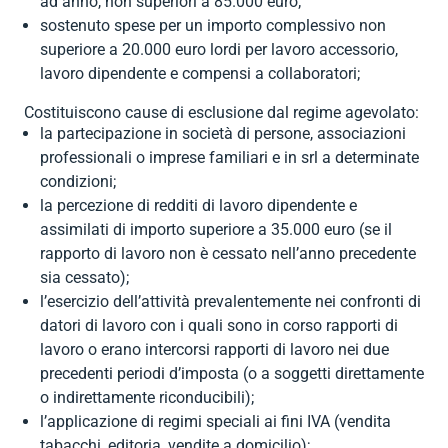


ad anno, non superiori a 85.000 euro;
Contratti
MUD
indietro
bilaterale per
privati
ambiente e
Contributi

sostenuto spese per un importo complessivo non
indietro
il terziario
igiene
Dichiarazione
INPS

superiore a 20.000 euro lordi per lavoro accessorio,
RENTRI
indietro
(EBK)
dei redditi

lavoro dipendente e compensi a collaboratori;
Formazione
Software
Affita il tuo
Importazione

indietro
spazio
AEE e
Consulenza
Costituiscono cause di esclusione dal regime agevolato:


indietro
la partecipazione in società di persone, associazioni
batterie
societaria

indietro
professionali o imprese familiari e in srl a determinate
Consulenza
Imballaggi
condizioni;
fiscale per

la percezione di redditi di lavoro dipendente e
privati

indietro
assimilati di importo superiore a 35.000 euro (se il
(Caf)
rapporto di lavoro non è cessato nell’anno precedente

indietro
sia cessato);
l’esercizio dell’attività prevalentemente nei confronti di
datori di lavoro con i quali sono in corso rapporti di
lavoro o erano intercorsi rapporti di lavoro nei due
precedenti periodi d’imposta (o a soggetti direttamente
o indirettamente riconducibili);
l’applicazione di regimi speciali ai fini IVA (vendita
tabacchi, editoria, vendite a domicilio);