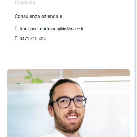
Capoarea
Consulenza aziendale

franzjosef.dorfmann@inService.it

0471 310 424