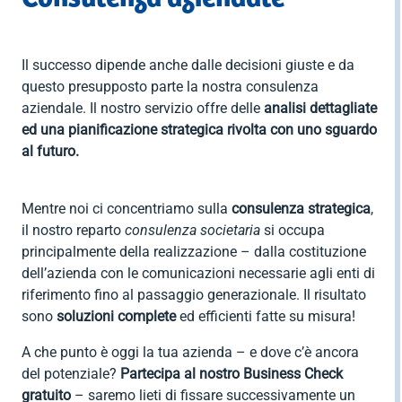


Contratti
MUD
indietro
bilaterale per
privati
ambiente e
Contributi

indietro
il terziario
igiene
Dichiarazione
INPS

RENTRI
indietro
(EBK)
dei redditi
Il successo dipende anche dalle decisioni giuste e da

Formazione
Software
Affita il tuo
Importazione
questo presupposto parte la nostra consulenza

indietro
spazio
AEE e
Consulenza
aziendale. Il nostro servizio offre delle
analisi dettagliate


indietro
batterie
societaria

ed una pianificazione strategica rivolta con uno sguardo
indietro
Consulenza
al futuro.
Imballaggi
fiscale per

privati

indietro
(Caf)
Mentre noi ci concentriamo sulla
consulenza strategica
,
il nostro reparto
consulenza societaria
si occupa

indietro
principalmente della realizzazione – dalla costituzione
dell’azienda con le comunicazioni necessarie agli enti di
riferimento fino al passaggio generazionale. Il risultato
sono
soluzioni complete
ed efficienti fatte su misura!
A che punto è oggi la tua azienda – e dove c’è ancora
del potenziale?
Partecipa al nostro Business Check
gratuito
– saremo lieti di fissare successivamente un