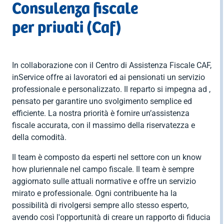

Consulenza fiscale

Contratti
MUD
indietro
bilaterale per
privati
ambiente e
Contributi

indietro
il terziario
igiene
Dichiarazione
per privati (Caf)
INPS

RENTRI
indietro
(EBK)
dei redditi

Formazione
Software
Affita il tuo
Importazione

indietro
spazio
AEE e
Consulenza


indietro
In collaborazione con il Centro di Assistenza Fiscale CAF,
batterie
societaria

indietro
inService offre ai lavoratori ed ai pensionati un servizio
Consulenza
Imballaggi
professionale e personalizzato. Il reparto si impegna ad ,
fiscale per

pensato per garantire uno svolgimento semplice ed
privati

indietro
efficiente. La nostra priorità è fornire un’assistenza
(Caf)
fiscale accurata, con il massimo della riservatezza e

indietro
della comodità.
Il team è composto da esperti nel settore con un know
how pluriennale nel campo fiscale. Il team è sempre
aggiornato sulle attuali normative e offre un servizio
mirato e professionale. Ogni contribuente ha la
possibilità di rivolgersi sempre allo stesso esperto,
avendo così l'opportunità di creare un rapporto di fiducia