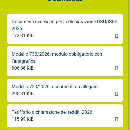
Documenti necessari per la dichiarazione DSU/ISEE
2026

172,81 KIB
Modello 730/2026: modulo obbligatorio con
l’anagrafica

606,86 KIB
Modello 730/2026: documenti da allegare

290,81 KIB
Tariffario dichiarazione dei redditi 2026

115,99 KIB