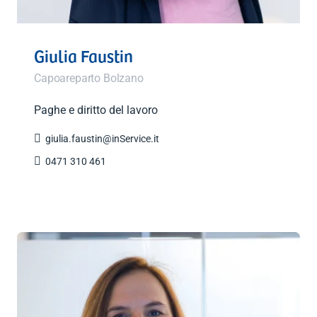
Giulia Faustin
Capoareparto Bolzano
Paghe e diritto del lavoro

giulia.faustin@inService.it

0471 310 461