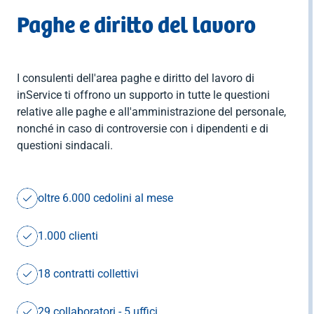


Contratti
MUD
indietro
bilaterale per
privati
ambiente e
Contributi
Paghe e diritto del lavoro

indietro
il terziario
igiene
Dichiarazione
INPS

RENTRI
indietro
(EBK)
dei redditi

Formazione
Software
Affita il tuo
Importazione

indietro
spazio
AEE e
Consulenza
I consulenti dell'area paghe e diritto del lavoro di


indietro
batterie
societaria
inService ti offrono un supporto in tutte le questioni

indietro
relative alle paghe e all'amministrazione del personale,
Consulenza
Imballaggi
nonché in caso di controversie con i dipendenti e di
fiscale per

questioni sindacali.
privati

indietro
(Caf)

indietro
oltre 6.000 cedolini al mese
1.000 clienti
18 contratti collettivi
29 collaboratori - 5 uffici