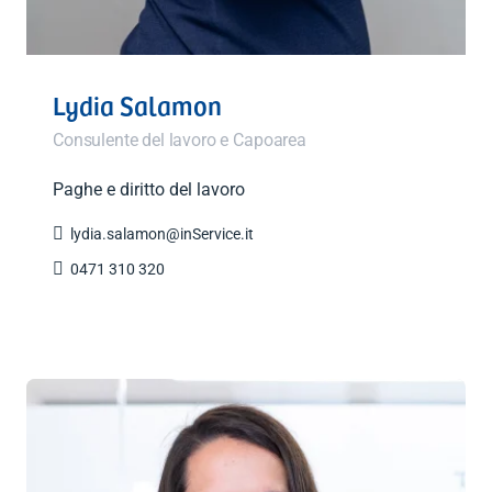
Lydia Salamon
Consulente del lavoro e Capoarea
Paghe e diritto del lavoro

lydia.salamon@inService.it

0471 310 320