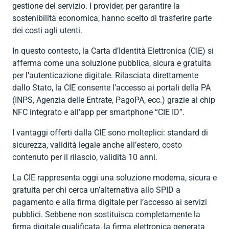


Contratti
MUD
indietro
gestione del servizio. I provider, per garantire la
bilaterale per
privati
ambiente e
Contributi

indietro
sostenibilità economica, hanno scelto di trasferire parte
il terziario
igiene
Dichiarazione
INPS

RENTRI
indietro
dei costi agli utenti.
(EBK)
dei redditi

Formazione
Software
Affita il tuo
Importazione

indietro
In questo contesto, la Carta d’Identità Elettronica (CIE) si
spazio
AEE e
Consulenza


afferma come una soluzione pubblica, sicura e gratuita
indietro
batterie
societaria

indietro
per l’autenticazione digitale. Rilasciata direttamente
Consulenza
Imballaggi
dallo Stato, la CIE consente l’accesso ai portali della PA
fiscale per

(INPS, Agenzia delle Entrate, PagoPA, ecc.) grazie al chip
privati

indietro
NFC integrato e all’app per smartphone “CIE ID”.
(Caf)
I vantaggi offerti dalla CIE sono molteplici: standard di

indietro
sicurezza, validità legale anche all’estero, costo
contenuto per il rilascio, validità 10 anni.
La CIE rappresenta oggi una soluzione moderna, sicura e
gratuita per chi cerca un’alternativa allo SPID a
pagamento e alla firma digitale per l’accesso ai servizi
pubblici. Sebbene non sostituisca completamente la
firma digitale qualificata, la firma elettronica generata