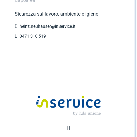
Capoarea
Sicurezza sul lavoro, ambiente e igiene

heinz.neuhauser@inService.it

0471 310 519
