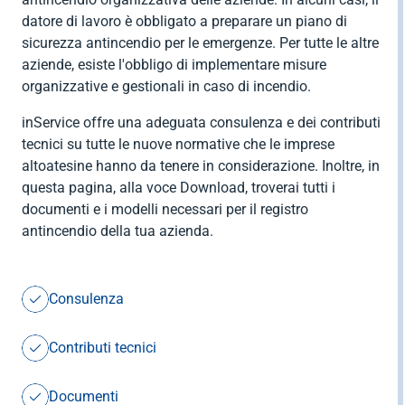
funzionalità;
datore di lavoro è obbligato a preparare un piano di
sicurezza antincendio per le emergenze. Per tutte le altre
2) gli eventuali prodotti e sistemi utilizzati per la
aziende, esiste l'obbligo di implementare misure
protezione di elementi portanti o parti
organizzative e gestionali in caso di incendio.
dell’edificio, destinati a garantire la resistenza al
fuoco richiesta, sono conformi;
inService offre una adeguata consulenza e dei contributi
tecnici su tutte le nuove normative che le imprese
b) per le attività rientranti tra quelle di cui
altoatesine hanno da tenere in considerazione. Inoltre, in
all’allegato I al decreto del Presidente della
questa pagina, alla voce Download, troverai tutti i
Repubblica 1° agosto 2011, n. 151, nelle quali
documenti e i modelli necessari per il registro
vengono eseguiti interventi di edilizia libera ai
antincendio della tua azienda.
sensi del punto C 2) dell’allegato C alla legge
provinciale 10 luglio 2018, n. 9, una
dichiarazione dalla quale risulti che il pericolo
Consulenza
d’incendio non è aumentato a seguito delle
modifiche apportate all’attività (modulo D10).
Contributi tecnici
Per i progetti sovracomunali, a tutti i Comuni interessati
viene trasmessa, tramite i rispettivi portali SUAP/SUE,
Documenti