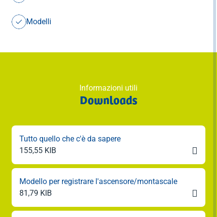
una copia della documentazione relativa all’intero
progetto antincendio.
Modelli
La documentazione relativa ai procedimenti antincendio
di cui all’articolo 7, commi 3 e 4, della legge, che non
vengono gestiti tramite il portale SUAP/SUE, viene
trasmessa all’autorità competente secondo le
disposizioni vigenti.
Informazioni utili
Downloads
Sono fornite indicazioni dettagliate sulla manutenzione
degli impianti termici e sulla relativa documentazione.
Qualora, al momento dell’entrata in vigore del presente
Tutto quello che c'è da sapere
regolamento di esecuzione, l’accesso ai moduli tramite il

155,55 KIB
portale SUAP/SUE non sia ancora possibile, possono
essere utilizzati i moduli di cui all’allegato A; questi
devono essere trasmessi alle autorità competenti tramite
Modello per registrare l'ascensore/montascale
PEC oppure tramite il portale SUAP/SUE.

81,79 KIB