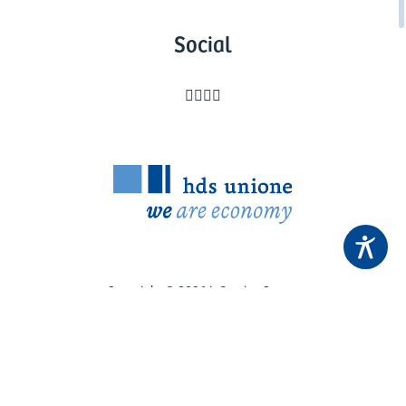
Social




Copyright © 2026 inService Coop..
Part. IVA:01672360219
Impressum