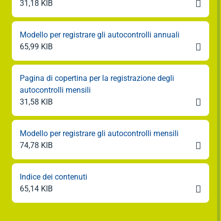

31,18 KIB
Modello per registrare gli autocontrolli annuali

65,99 KIB
Pagina di copertina per la registrazione degli
autocontrolli mensili

31,58 KIB
Modello per registrare gli autocontrolli mensili

74,78 KIB
Indice dei contenuti

65,14 KIB