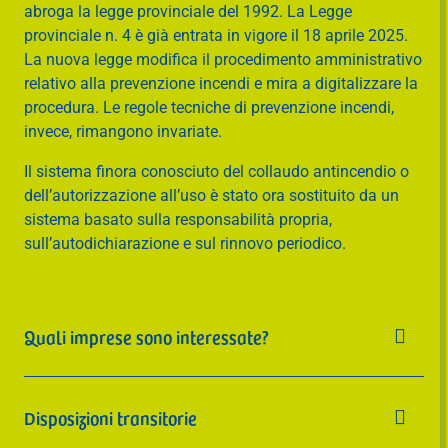


Contratti
MUD
indietro
abroga la legge provinciale del 1992. La Legge
bilaterale per
privati
ambiente e
Contributi

indietro
provinciale n. 4 è già entrata in vigore il 18 aprile 2025.
il terziario
igiene
Dichiarazione
INPS

RENTRI
indietro
La nuova legge modifica il procedimento amministrativo
(EBK)
dei redditi

Formazione
Software
relativo alla prevenzione incendi e mira a digitalizzare la
Affita il tuo
Importazione

indietro
procedura. Le regole tecniche di prevenzione incendi,
spazio
AEE e
Consulenza


indietro
invece, rimangono invariate.
batterie
societaria

indietro
Consulenza
Imballaggi
Il sistema finora conosciuto del collaudo antincendio o
fiscale per

dell’autorizzazione all’uso è stato ora sostituito da un
privati

indietro
sistema basato sulla responsabilità propria,
(Caf)
sull’autodichiarazione e sul rinnovo periodico.

indietro
Quali imprese sono interessate?

La legge si applica a tutte le attività che, secondo le
disposizioni statali, sono obbligatoriamente soggette a
Disposizioni transitorie

controllo di prevenzione incendi (secondo il
DECRETO