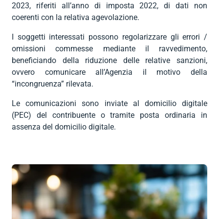


Contratti
MUD
indietro
2023, riferiti all’anno di imposta 2022, di dati non
bilaterale per
privati
ambiente e
Contributi

indietro
coerenti con la relativa agevolazione.
il terziario
igiene
Dichiarazione
INPS

RENTRI
indietro
(EBK)
dei redditi

Formazione
I soggetti interessati possono regolarizzare gli errori /
Software
Affita il tuo
Importazione

indietro
omissioni commesse mediante il ravvedimento,
spazio
AEE e
Consulenza


beneficiando della riduzione delle relative sanzioni,
indietro
batterie
societaria

indietro
ovvero comunicare all’Agenzia il motivo della
Consulenza
Imballaggi
“incongruenza” rilevata.
fiscale per

privati
Le comunicazioni sono inviate al domicilio digitale

indietro
(Caf)
(PEC) del contribuente o tramite posta ordinaria in
assenza del domicilio digitale.

indietro