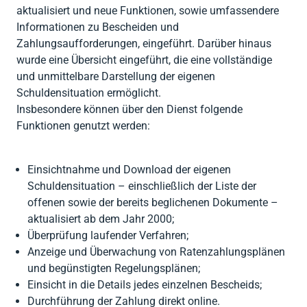




Zurück
Zurück
Gesellschaftsberatung
Zurück
aktualisiert und neue Funktionen, sowie umfassendere
RENTRI
Software
Steuerberatung
Informationen zu Bescheiden und

Import AEE &
Private (CAF)
Zahlungsaufforderungen, eingeführt. Darüber hinaus

Zurück
Batterien
wurde eine Übersicht eingeführt, die eine vollständige

Zurück
und unmittelbare Darstellung der eigenen
Verpackung
Schuldensituation ermöglicht.
Insbesondere können über den Dienst folgende

Zurück
Funktionen genutzt werden:
Einsichtnahme und Download der eigenen
Schuldensituation – einschließlich der Liste der
offenen sowie der bereits beglichenen Dokumente –
aktualisiert ab dem Jahr 2000;
Überprüfung laufender Verfahren;
Anzeige und Überwachung von Ratenzahlungsplänen
und begünstigten Regelungsplänen;
Einsicht in die Details jedes einzelnen Bescheids;
Durchführung der Zahlung direkt online.