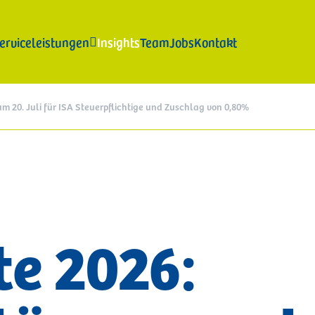
erviceleistungen
Insights
Team
Jobs
Kontakt

um 20. Juli für ISA Steuerpflichtige und Zuschlag von 0,80%
Lohnbuchhaltung und Arbeitsrecht
Arbeitsverträge
Entlassungen
Konfliktmanagement im Arbeitsrecht
Lohn- & Gehaltsabrechnungen
te 2026:
Arbeitssicherheit, Umwelt und Hygiene
Arbeitssicherheit
Brandschutz
HACCP
Abfallmanagement
MUD
RENTRI
Import AEE & Batterien
Verpackung