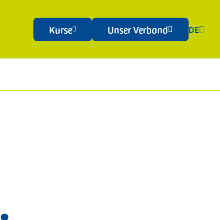
Kurse
Unser Verband
DE



Rechtsberatung
Agenturverträge
Beratungspakete
E-Commerce Rechtsfragen
Privacy
Verträge
Weiterbildung
Kurse
Betriebsschulungen
Förderungen
Bilaterale Körperschaft (EBK)
Raum mieten