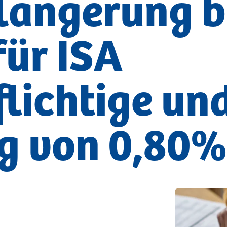
rlängerung b
Steuerberatung Private (CAF)
 für ISA
Einkommenserklärung RED
Erbschaftserklärung
DSU & ISEE
Mietverträge für Private
Steuererklärung
flichtige un
g von 0,80%