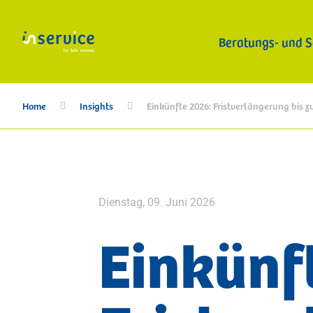
Beratungs- und S
Home
Insights
Einkünfte 2026: Fristverlängerung bis z


Buchhaltung und Steuerberatung
E-Rechnungen
Haushaltsgesetz 2026
Intrastat-Meldung
Mehrwertsteuer
NISF/INPS-Beiträge
Software
Dienstag, 09. Juni 2026
Einkünf
Betriebsberatung
Betriebsanalyse & Benchmark
Businessplan & Finanzierungsberatung
Organisationsentwicklung
Unternehmensbewertung