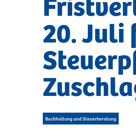
Fristve
Gesellschaftsberatung
20. Juli
Unternehmensgründung
Meldungen Ämter
Mietverträge für Betriebe
Unternehmensnachfolge
Steuerp
Zuschla
Buchhaltung und Steuerberatung