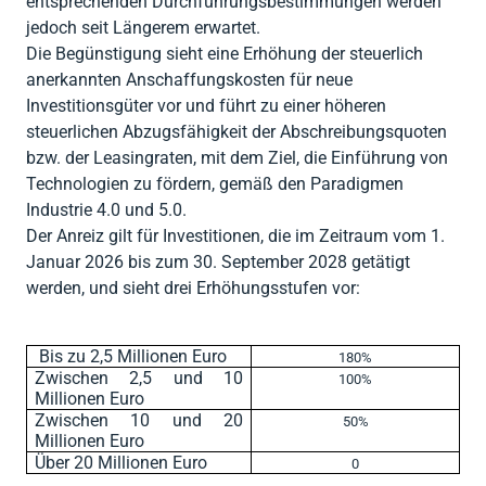




Zurück
Zurück
Gesellschaftsberatung
Zurück
entsprechenden Durchführungsbestimmungen werden
RENTRI
jedoch seit Längerem erwartet.
Software
Steuerberatung

Die Begünstigung sieht eine Erhöhung der steuerlich
Import AEE &
Private (CAF)

anerkannten Anschaffungskosten für neue
Zurück
Batterien

Investitionsgüter vor und führt zu einer höheren
Zurück
Verpackung
steuerlichen Abzugsfähigkeit der Abschreibungsquoten
bzw. der Leasingraten, mit dem Ziel, die Einführung von

Zurück
Technologien zu fördern, gemäß den Paradigmen
Industrie 4.0 und 5.0.
Der Anreiz gilt für Investitionen, die im Zeitraum vom 1.
Januar 2026 bis zum 30. September 2028 getätigt
werden, und sieht drei Erhöhungsstufen vor:
Bis zu 2,5 Millionen Euro
180%
Zwischen 2,5 und 10
100%
Millionen Euro
Zwischen 10 und 20
50%
Millionen Euro
Über 20 Millionen Euro
0