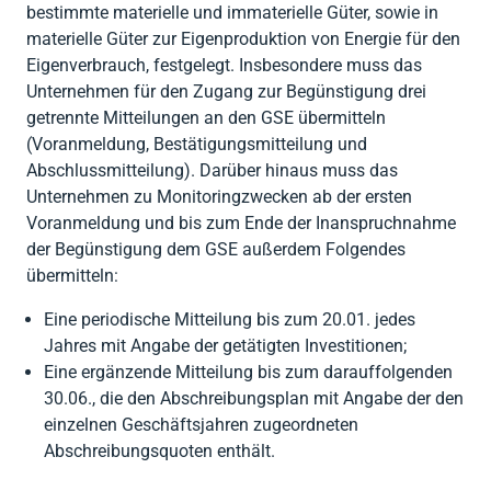




Zurück
Zurück
Gesellschaftsberatung
Zurück
bestimmte materielle und immaterielle Güter, sowie in
RENTRI
Software
materielle Güter zur Eigenproduktion von Energie für den
Steuerberatung

Import AEE &
Eigenverbrauch, festgelegt. Insbesondere muss das
Private (CAF)

Zurück
Batterien
Unternehmen für den Zugang zur Begünstigung drei

Zurück
getrennte Mitteilungen an den GSE übermitteln
Verpackung
(Voranmeldung, Bestätigungsmitteilung und
Abschlussmitteilung). Darüber hinaus muss das

Zurück
Unternehmen zu Monitoringzwecken ab der ersten
Voranmeldung und bis zum Ende der Inanspruchnahme
der Begünstigung dem GSE außerdem Folgendes
übermitteln:
Eine periodische Mitteilung bis zum 20.01. jedes
Jahres mit Angabe der getätigten Investitionen;
Eine ergänzende Mitteilung bis zum darauffolgenden
30.06., die den Abschreibungsplan mit Angabe der den
einzelnen Geschäftsjahren zugeordneten
Abschreibungsquoten enthält.